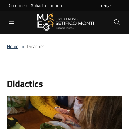
Salta al contenuto principale
Comune di Abbadia Lariana
ENG
Home
>
Didactics
Didactics