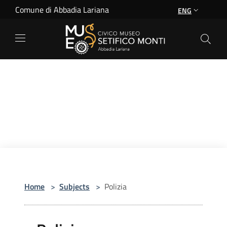
Salta al contenuto principale
Comune di Abbadia Lariana
ENG
Home
>
Subjects
>
Polizia